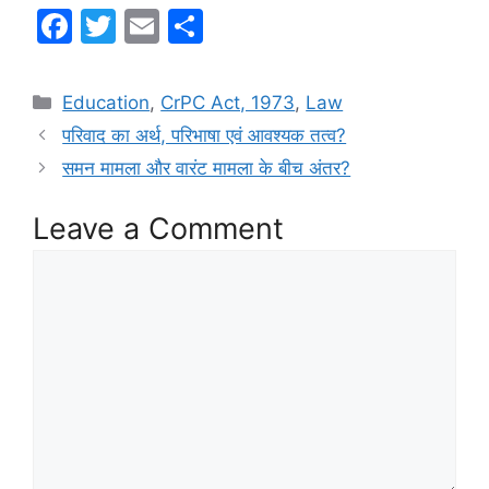
F
T
E
S
a
w
m
h
c
itt
ai
ar
Categories
Education
,
CrPC Act, 1973
,
Law
e
er
l
e
परिवाद का अर्थ, परिभाषा एवं आवश्यक तत्व?
b
समन मामला और वारंट मामला के बीच अंतर?
o
Leave a Comment
o
k
Comment