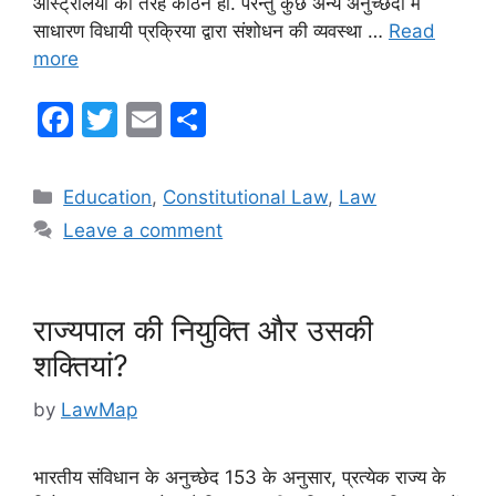
आस्ट्रेलिया की तरह कठिन ही. परन्तु कुछ अन्य अनुच्छेदों में
साधारण विधायी प्रक्रिया द्वारा संशोधन की व्यवस्था …
Read
more
F
T
E
S
a
w
m
h
c
itt
ai
ar
Categories
Education
,
Constitutional Law
,
Law
e
er
l
e
Leave a comment
b
o
o
राज्यपाल की नियुक्ति और उसकी
k
शक्तियां?
by
LawMap
भारतीय संविधान के अनुच्छेद 153 के अनुसार, प्रत्येक राज्य के