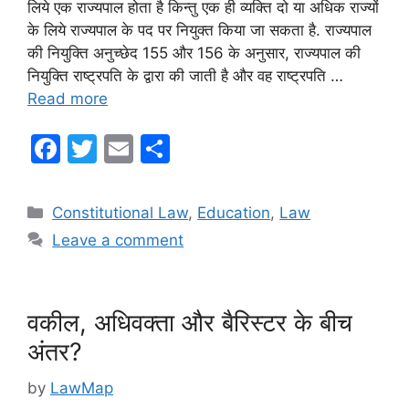
लिये एक राज्यपाल होता है किन्तु एक ही व्यक्ति दो या अधिक राज्यों
के लिये राज्यपाल के पद पर नियुक्त किया जा सकता है. राज्यपाल
की नियुक्ति अनुच्छेद 155 और 156 के अनुसार, राज्यपाल की
नियुक्ति राष्ट्रपति के द्वारा की जाती है और वह राष्ट्रपति …
Read more
F
T
E
S
a
w
m
h
c
itt
ai
ar
Categories
Constitutional Law
,
Education
,
Law
e
er
l
e
Leave a comment
b
o
o
वकील, अधिवक्ता और बैरिस्टर के बीच
k
अंतर?
by
LawMap