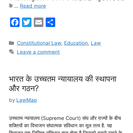
के …
Read more
F
T
E
S
a
w
m
h
c
itt
ai
ar
Categories
Constitutional Law
,
Education
,
Law
e
er
l
e
Leave a comment
b
o
o
भारत के उच्चतम न्यायालय की स्थापना
k
और गठन?
by
LawMap
उच्चतम न्यायालय (Supreme Court) संघ और राज्यों के बीच
शक्तियों का विभाजन संघात्मक संविधान का मूल तत्व है. यह