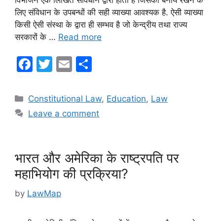
विभाजन एक लिखित संविधान द्वारा होता है जिसको बनाये रखने के
लिए संविधान के उपबन्धों की सही व्याख्या आवश्यक है. ऐसी व्याख्या
किसी ऐसी संस्था के द्वारा ही सम्भव है जो केन्द्रीय तथा राज्य
सरकारों के …
Read more
F
T
E
S
a
w
m
h
c
itt
ai
ar
Categories
Constitutional Law
,
Education
,
Law
e
er
l
e
Leave a comment
b
o
o
भारत और अमेरिका के राष्ट्रपति पर
k
महाभियोग की प्रक्रिया?
by
LawMap