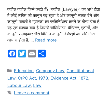
वकील वकील किसे कहते हैं? “वकील (Lawyer)” का अर्थ होता
है कोई व्यक्ति जो कानून पढ़ चुका है और कानूनी सलाह देने और
कानूनी मामलों में ग्राहकों का प्रतिनिधित्व करने के योग्य होता है.
यह एक व्यापक शब्द है जिससे सॉलिसिटर, बैरिस्टर, एटॉर्नी, और
कानूनी सलाहकार जैसे विभिन्न कानूनी विशेषज्ञों का सम्मिलित
आभास होता है. …
Read more
F
T
E
S
a
w
m
h
c
itt
ai
ar
Categories
Education
,
Company Law
,
Constitutional
e
er
l
e
Law
,
CrPC Act, 1973
,
Evidence Act, 1872
,
b
Labour Law
,
Law
o
Leave a comment
o
k