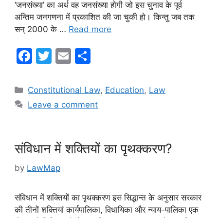
‘जनसंख्या’ का अर्थ वह जनसंख्या होगी जो इस चुनाव के पूर्व
अन्तिम जनगणना में प्रकाशित की जा चुकी हो। किन्तु जब तक
सन् 2000 के …
Read more
F
T
E
S
a
w
m
h
c
itt
ai
ar
Categories
Constitutional Law
,
Education
,
Law
e
er
l
e
Leave a comment
b
o
o
संविधान में शक्तियों का पृथक्करण?
k
by
LawMap
संविधान में शक्तियों का पृथक्करण इस सिद्धान्त के अनुसार सरकार
की तीनों शक्तियां कार्यपालिका, विधायिका और न्याय-पालिका एक