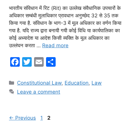
भारतीय संविधान में रिट (Rit) का उल्लेख संवैधानिक उपचारों के
अधिकार सम्बंधी मुलाधिकार प्रावधान अनुच्छेद 32 से 35 तक
किया गया है. संविधान के भाग-3 में मूल अधिकार का वर्णन किया
गया है. यदि राज्य द्वारा बनायी गयी कोई विधि या कार्यपालिका का
कोई अध्यादेश या आदेश किसी व्यक्ति के मूल अधिकार का
उल्लंघन करता …
Read more
F
T
E
S
a
w
m
h
c
itt
ai
ar
Categories
Constitutional Law
,
Education
,
Law
e
er
l
e
Leave a comment
b
o
o
Page
Page
←
Previous
1
2
k