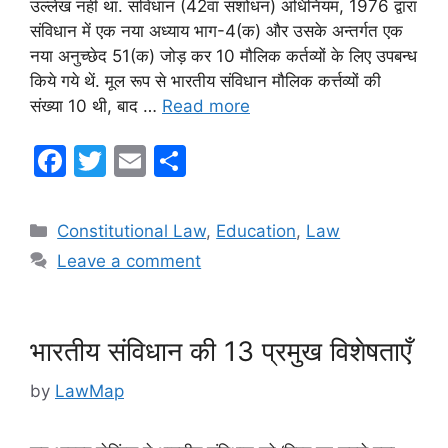
उल्लेख नहीं था. संविधान (42वां संशोधन) अधिनियम, 1976 द्वारा
संविधान में एक नया अध्याय भाग-4(क) और उसके अन्तर्गत एक
नया अनुच्छेद 51(क) जोड़ कर 10 मौलिक कर्तव्यों के लिए उपबन्ध
किये गये थें. मूल रूप से भारतीय संविधान मौलिक कर्त्तव्यों की
संख्या 10 थी, बाद …
Read more
F
T
E
S
a
w
m
h
c
itt
ai
ar
Categories
Constitutional Law
,
Education
,
Law
e
er
l
e
Leave a comment
b
o
o
भारतीय संविधान की 13 प्रमुख विशेषताएँ
k
by
LawMap