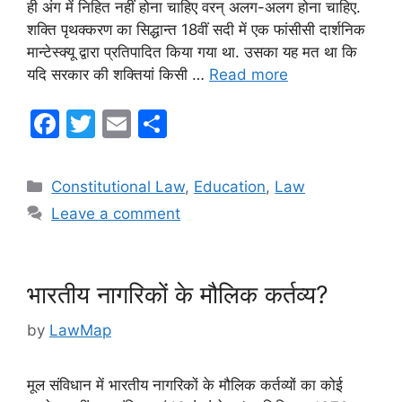
ही अंग में निहित नहीं होना चाहिए वरन् अलग-अलग होना चाहिए.
शक्ति पृथक्करण का सिद्धान्त 18वीं सदी में एक फांसीसी दार्शनिक
मान्टेस्क्यू द्वारा प्रतिपादित किया गया था. उसका यह मत था कि
यदि सरकार की शक्तियां किसी …
Read more
F
T
E
S
a
w
m
h
c
itt
ai
ar
Categories
Constitutional Law
,
Education
,
Law
e
er
l
e
Leave a comment
b
o
o
भारतीय नागरिकों के मौलिक कर्तव्य?
k
by
LawMap
मूल संविधान में भारतीय नागरिकों के मौलिक कर्तव्यों का कोई