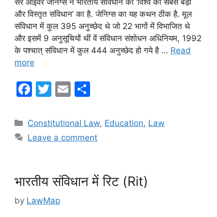
सर आइवर जेनिंग्स ने भारतीय संविधान को ‘विश्व का सबसे बड़ा
और विस्तृत संविधान’ का है. जेनिग्स का यह कथन ठीक है. मूल
संविधान में कुल 395 अनुच्छेद थे जो 22 भागों में विभाजित थे
और इसमें 9 अनुसूचियों थीं वें संविधान संशोधन अधिनियम, 1992
के पश्चात् संविधान में कुल 444 अनुच्छेद हो गये है …
Read
more
F
T
E
S
a
w
m
h
c
itt
ai
ar
Categories
Constitutional Law
,
Education
,
Law
e
er
l
e
Leave a comment
b
o
o
भारतीय संविधान में रिट (Rit)
k
by
LawMap