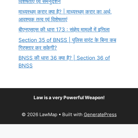
विशेषताएं एवं समनुदेशन
माध्यस्थम् करार क्या है? | माध्यस्थम् करार का अर्थ,
आवश्यक तत्व एवं विशेषताएं
बीएनएसएस की धारा 173 : संज्ञेय मामलों में इत्तिला
Section 35 of BNSS | पुलिस वारंट के बिना कब
गिरफ्तार कर सकेगी?
BNSS की धारा 36 क्या है? | Section 36 of
BNSS
Law is a very Powerful Weapon!
© 2026 LawMap
• Built with
GeneratePress