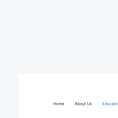
Skip
to
content
Home
About Us
Educati