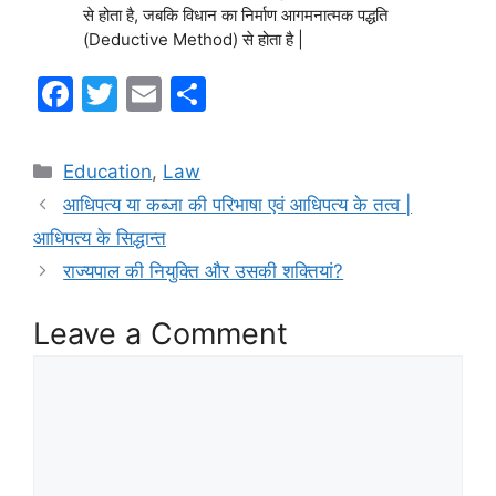
से होता है, जबकि विधान का निर्माण आगमनात्मक पद्धति
(Deductive Method) से होता है |
F
T
E
S
a
w
m
h
c
itt
ai
ar
Categories
Education
,
Law
e
er
l
e
आधिपत्य या कब्जा की परिभाषा एवं आधिपत्य के तत्व |
b
आधिपत्य के सिद्धान्त
o
राज्यपाल की नियुक्ति और उसकी शक्तियां?
o
Leave a Comment
k
Comment