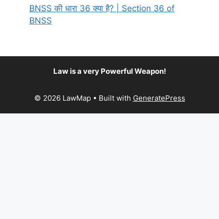
BNSS की धारा 36 क्या है? | Section 36 of
BNSS
Law is a very Powerful Weapon!
© 2026 LawMap
• Built with
GeneratePress