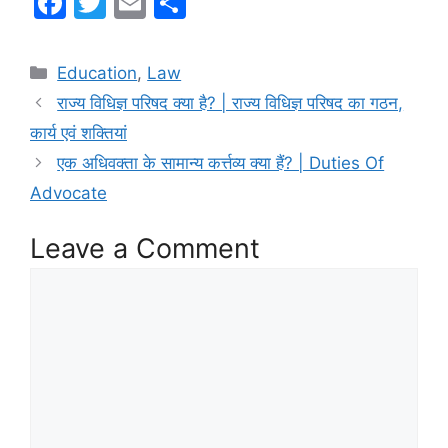
F
T
E
S
a
w
m
h
c
itt
ai
ar
Categories
Education
,
Law
e
er
l
e
राज्य विधिज्ञ परिषद क्या है? | राज्य विधिज्ञ परिषद का गठन,
b
कार्य एवं शक्तियां
o
एक अधिवक्ता के सामान्य कर्त्तव्य क्या हैं? | Duties Of
o
Advocate
k
Leave a Comment
Comment