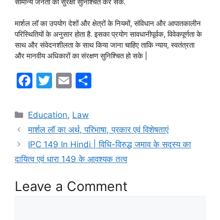
सामान्य जनता की सुरक्षा सुनिश्चित कर सकें.
मार्शल लॉ का उपयोग देशों और क्षेत्रों के नियमों, संविधान और आपातकालीन
परिस्थितियों के अनुसार होता है. इसका प्रयोग सावधानीपूर्वक, विवेकपूर्णता के
साथ और संवेदनशीलता के साथ किया जाना चाहिए ताकि न्याय, स्वतंत्रता
और मानवीय अधिकारों का संरक्षण सुनिश्चित हो सके |
F
T
E
S
a
w
m
h
c
itt
ai
ar
Categories
Education
,
Law
e
er
l
e
मार्शल लॉ का अर्थ, परिभाषा, प्रकार एवं विशेषताएं
b
IPC 149 In Hindi | विधि-विरुद्ध जमाव के सदस्य का
o
दायित्व एवं धारा 149 के आवश्यक तत्व
o
Leave a Comment
k
Comment