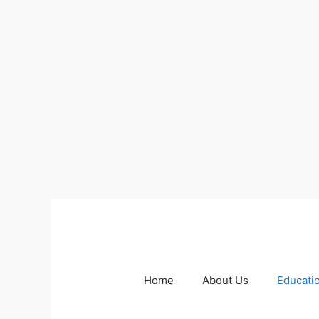
Skip
to
content
Home
About Us
Educati