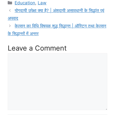
c
itt
ai
ar
Categories
Education
,
Law
e
er
l
e
योगदायी उपेक्षा क्या है? | अंशदायी असावधानी के सिद्धांत एवं
b
अपवाद
o
केल्सन का विधि विषयक शुद्ध सिद्धान्त | ऑस्टिन तथा केल्सन
o
के सिद्धान्तों में अन्तर
k
Leave a Comment
Comment