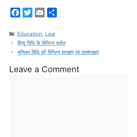
F
T
E
S
a
w
m
h
c
itt
ai
ar
Categories
Education
,
Law
e
er
l
e
हिन्दू विधि के विभिन्न स्रोत
b
मुस्लिम विधि की विभिन्न शाखाएं एवं उपशाखाएं
o
Leave a Comment
o
k
Comment